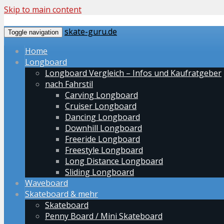
Skip to main content
skate-guru.de
Toggle navigation
Home
Longboard
Longboard Vergleich – Infos und Kaufratgeber
nach Fahrstil
Carving Longboard
Cruiser Longboard
Dancing Longboard
Downhill Longboard
Freeride Longboard
Freestyle Longboard
Long Distance Longboard
Sliding Longboard
Waveboard
Skateboard & mehr
Skateboard
Penny Board / Mini Skateboard