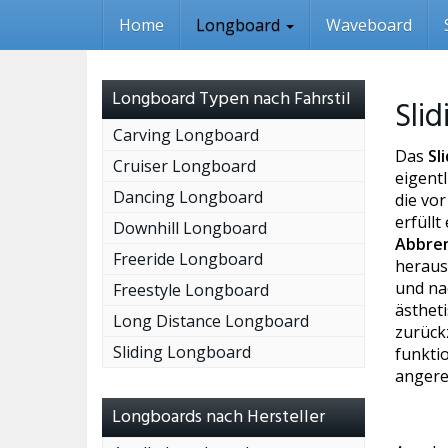
Skip
Home
Longboard
Waveboard
to
main
content
Longboard Typen nach Fahrstil
Sli
Carving Longboard
Das
Sl
Cruiser Longboard
eigentl
Dancing Longboard
die vo
erfüllt
Downhill Longboard
Abbre
Freeride Longboard
heraus
und na
Freestyle Longboard
ästhet
Long Distance Longboard
zurück
Sliding Longboard
funkti
angere
Longboards nach Hersteller