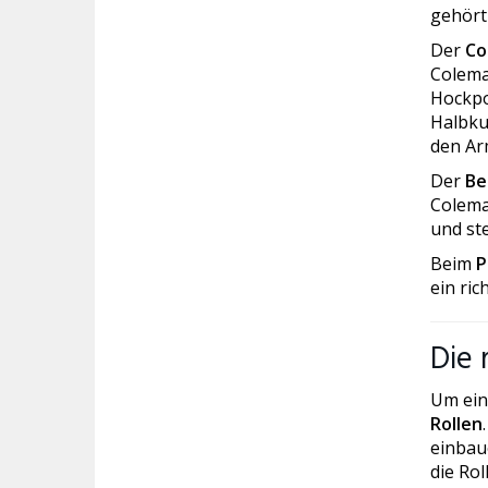
gehört
Der
Co
Colema
Hockpos
Halbku
den Arm
Der
Be
Colema
und st
Beim
P
ein ric
Die 
Um ein
Rollen
einbau
die Ro