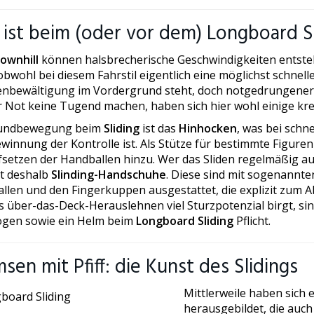
ist beim (oder vor dem) Longboard S
ownhill
können halsbrecherische Geschwindigkeiten entste
bwohl bei diesem Fahrstil eigentlich eine möglichst schnell
enbewältigung im Vordergrund steht, doch notgedrungen
r Not keine Tugend machen, haben sich hier wohl einige kr
rundbewegung beim
Sliding
ist das
Hinhocken
, was bei schn
winnung der Kontrolle ist. Als Stütze für bestimmte Figur
fsetzen der Handballen hinzu. Wer das Sliden regelmäßig 
t deshalb
Slinding-Handschuhe
. Diese sind mit sogenannte
llen und den Fingerkuppen ausgestattet, die explizit zum 
s über-das-Deck-Herauslehnen viel Sturzpotenzial birgt, s
ogen sowie ein Helm beim
Longboard Sliding
Pflicht.
sen mit Pfiff: die Kunst des Slidings
Mittlerweile haben sich 
herausgebildet, die au