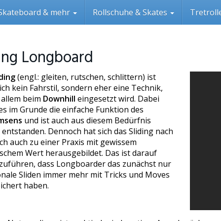
Skateboard & mehr
Rollschuhe & Skates
Tretrol
ding Longboard
iding
(engl.: gleiten, rutschen, schlittern) ist
ich kein Fahrstil, sondern eher eine Technik,
r allem beim
Downhill
eingesetzt wird. Dabei
 es im Grunde die einfache Funktion des
msens
und ist auch aus diesem Bedürfnis
 entstanden. Dennoch hat sich das Sliding nach
ch auch zu einer Praxis mit gewissem
ischem Wert herausgebildet. Das ist darauf
zuführen, dass Longboarder das zunächst nur
onale Sliden immer mehr mit Tricks und Moves
ichert haben.