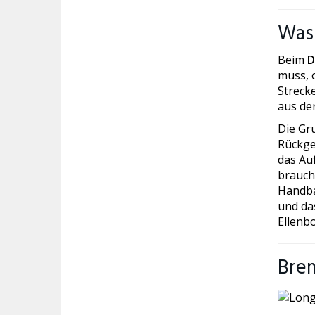
Was 
Beim
D
muss, o
Streck
aus de
Die G
Rückge
das Au
brauch
Handba
und da
Ellenb
Brem