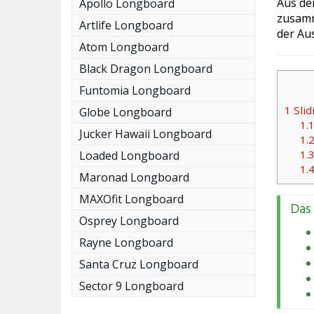
Aus de
Apollo Longboard
zusamm
Artlife Longboard
der Au
Atom Longboard
Black Dragon Longboard
Funtomia Longboard
1
Slid
Globe Longboard
1.
Jucker Hawaii Longboard
1.
1.
Loaded Longboard
1.
Maronad Longboard
MAXOfit Longboard
Das
Osprey Longboard
Rayne Longboard
Santa Cruz Longboard
Sector 9 Longboard