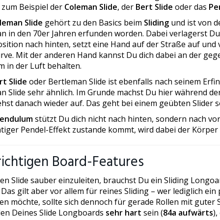
 zum Beispiel der
Coleman Slide
, der
Bert Slide
oder das
Pe
leman Slide
gehört zu den Basics beim
Sliding
und ist von d
n in den 70er Jahren erfunden worden. Dabei verlagerst Du 
ition nach hinten, setzt eine Hand auf der Straße auf und 
rve. Mit der anderen Hand kannst Du dich dabei an der ge
 in der Luft behalten.
rt Slide
oder Bertleman Slide ist ebenfalls nach seinem Erfi
n Slide sehr ähnlich. Im Grunde machst Du hier während d
ehst danach wieder auf. Das geht bei einem geübten Slider s
endulum
stützt Du dich nicht nach hinten, sondern nach vo
htiger Pendel-Effekt zustande kommt, wird dabei der Körper 
richtigen Board-Features
en Slide sauber einzuleiten, brauchst Du ein Sliding Longoa
. Das gilt aber vor allem für reines Sliding – wer lediglich ein
en möchte, sollte sich dennoch für gerade Rollen mit guter
llen Deines Slide Longboards
sehr hart
sein (
84a aufwärts
),