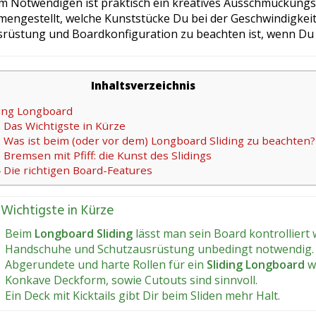
m Notwendigen ist praktisch ein kreatives Ausschmückung
engestellt, welche Kunststücke Du bei der Geschwindigkeit
srüstung und Boardkonfiguration zu beachten ist, wenn Du
Inhaltsverzeichnis
ing Longboard
1
Das Wichtigste in Kürze
2
Was ist beim (oder vor dem) Longboard Sliding zu beachten?
3
Bremsen mit Pfiff: die Kunst des Slidings
4
Die richtigen Board-Features
 Wichtigste in Kürze
Beim
Longboard Sliding
lässt man sein Board kontrolliert
Handschuhe und Schutzausrüstung unbedingt notwendig.
Abgerundete und harte Rollen für ein
Sliding Longboard
w
Konkave Deckform, sowie Cutouts sind sinnvoll.
Ein Deck mit Kicktails gibt Dir beim Sliden mehr Halt.