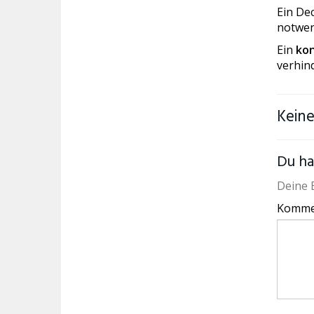
Ein Dec
notwen
Ein
ko
verhind
Kein
Du ha
Deine E
Komme