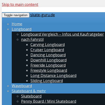
Skip to main content
skate-guru.de
Toggle navigation
Home
Longboard
Longboard Vergleich – Infos und Kaufratgeber
nach Fahrstil
Carving Longboard
Cruiser Longboard
Dancing Longboard
Downhill Longboard
Freeride Longboard
Freestyle Longboard
Long Distance Longboard
Sliding Longboard
Waveboard
Skateboard & mehr
Skateboard
Penny Board / Mini Skateboard